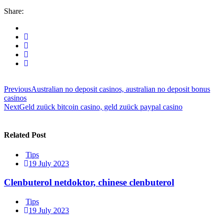
Share:
Post
Previous
Australian no deposit casinos, australian no deposit bonus
navigation
casinos
Next
Geld zuück bitcoin casino, geld zuück paypal casino
Related Post
Tips
19 July 2023
Clenbuterol netdoktor, chinese clenbuterol
Tips
19 July 2023