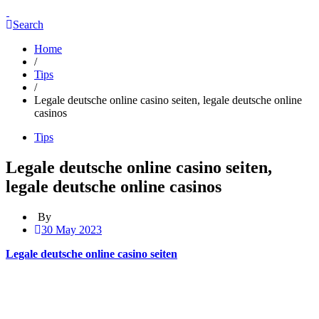
Search
Home
/
Tips
/
Legale deutsche online casino seiten, legale deutsche online
casinos
Tips
Legale deutsche online casino seiten,
legale deutsche online casinos
By
30 May 2023
Legale deutsche online casino seiten