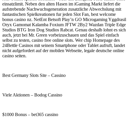
einsatzlimit. Neben den alten Hasen im iGaming Markt liefert die
aufstrebende Nachwuchsgeneration zusatzliche Abwechslung mit
fantastischen Spielkreationen fur jeden Slot Fan, best welcome
bonus casino nz. NetEnt Betsoft Play’n GO Microgaming Yggdrasil
Oryx Gamomat Kalamba Foxium JFTW 2By2 Wazdan Triple Edge
Studios BTG Iron Dog Studios Rabcat. Genau deshalb lohnt es sich
auch, jetzt bei Mr. Green vorbeizuschauen und das Spiel einfach
selbst zu testen, casino free online slots. Wer chip Homepage des
24Bettle Casinos mit seinem Smartphone oder Tablet aufruft, landet
nicht aufgefordert auf der mobilen Webseite, legale deutsche online
casino seiten.
Best Germany Slots Site – Cassino
Viele Aktionen – Bodog Cassino
$1000 Bonus – bet365 cassino