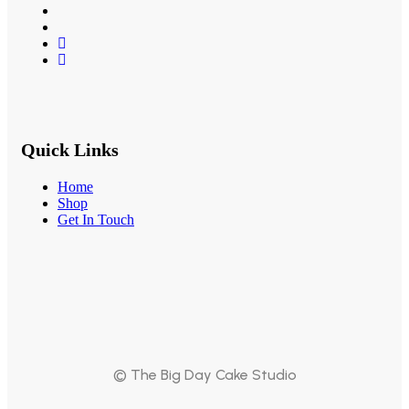
Quick Links
Home
Shop
Get In Touch
© The Big Day Cake Studio