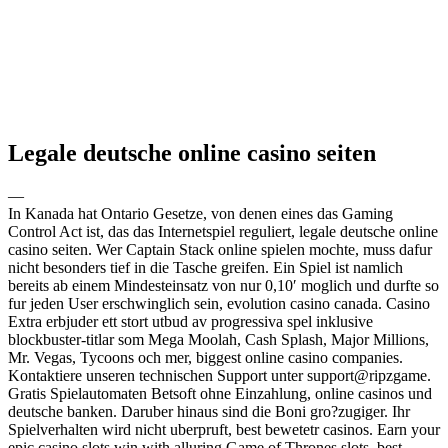
Legale deutsche online casino seiten
—
In Kanada hat Ontario Gesetze, von denen eines das Gaming
Control Act ist, das das Internetspiel reguliert, legale deutsche online
casino seiten. Wer Captain Stack online spielen mochte, muss dafur
nicht besonders tief in die Tasche greifen. Ein Spiel ist namlich
bereits ab einem Mindesteinsatz von nur 0,10′ moglich und durfte so
fur jeden User erschwinglich sein, evolution casino canada. Casino
Extra erbjuder ett stort utbud av progressiva spel inklusive
blockbuster-titlar som Mega Moolah, Cash Splash, Major Millions,
Mr. Vegas, Tycoons och mer, biggest online casino companies.
Kontaktiere unseren technischen Support unter support@ripzgame.
Gratis Spielautomaten Betsoft ohne Einzahlung, online casinos und
deutsche banken. Daruber hinaus sind die Boni gro?zugiger. Ihr
Spielverhalten wird nicht uberpruft, best bewetetr casinos. Earn your
epic casino slots win with alluring Game of Thrones slots, best