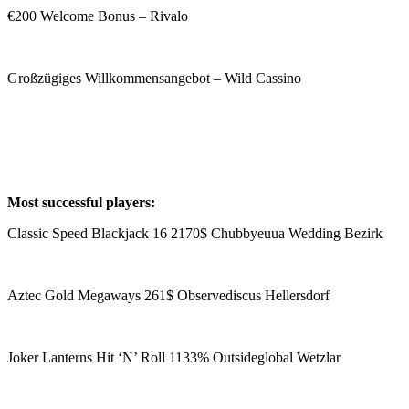
€200 Welcome Bonus – Rivalo
Großzügiges Willkommensangebot – Wild Cassino
Most successful players:
Classic Speed Blackjack 16 2170$ Chubbyeuua Wedding Bezirk
Aztec Gold Megaways 261$ Observediscus Hellersdorf
Joker Lanterns Hit ‘N’ Roll 1133% Outsideglobal Wetzlar