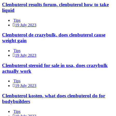
Clenbuterol results forum, clenbuterol how to take
liquid
Tips
19 July 2023
Clenbuterol de crazybulk, does clenbuterol cause
weight gain
Tips
19 July 2023
Clenbuterol steroid for sale in usa, does crazybulk
actually work
Tips
19 July 2023
Clenbuterol kosten, what does clenbuterol do for
bodybuilders
Tips