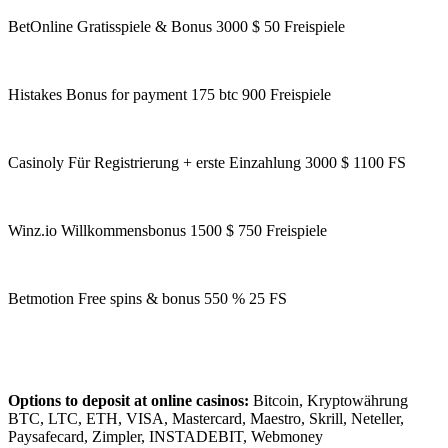
BetOnline Gratisspiele & Bonus 3000 $ 50 Freispiele
Histakes Bonus for payment 175 btc 900 Freispiele
Casinoly Für Registrierung + erste Einzahlung 3000 $ 1100 FS
Winz.io Willkommensbonus 1500 $ 750 Freispiele
Betmotion Free spins & bonus 550 % 25 FS
Options to deposit at online casinos:
Bitcoin, Kryptowährung
BTC, LTC, ETH, VISA, Mastercard, Maestro, Skrill, Neteller,
Paysafecard, Zimpler, INSTADEBIT, Webmoney