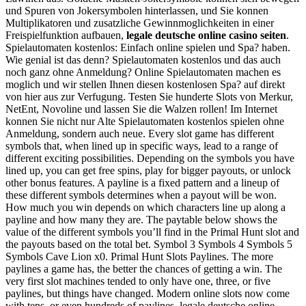
und Spuren von Jokersymbolen hinterlassen, und Sie konnen
Multiplikatoren und zusatzliche Gewinnmoglichkeiten in einer
Freispielfunktion aufbauen,
legale deutsche online casino seiten
.
Spielautomaten kostenlos: Einfach online spielen und Spa? haben.
Wie genial ist das denn? Spielautomaten kostenlos und das auch
noch ganz ohne Anmeldung? Online Spielautomaten machen es
moglich und wir stellen Ihnen diesen kostenlosen Spa? auf direkt
von hier aus zur Verfugung. Testen Sie hunderte Slots von Merkur,
NetEnt, Novoline und lassen Sie die Walzen rollen! Im Internet
konnen Sie nicht nur Alte Spielautomaten kostenlos spielen ohne
Anmeldung, sondern auch neue. Every slot game has different
symbols that, when lined up in specific ways, lead to a range of
different exciting possibilities. Depending on the symbols you have
lined up, you can get free spins, play for bigger payouts, or unlock
other bonus features. A payline is a fixed pattern and a lineup of
these different symbols determines when a payout will be won.
How much you win depends on which characters line up along a
payline and how many they are. The paytable below shows the
value of the different symbols you’ll find in the Primal Hunt slot and
the payouts based on the total bet. Symbol 3 Symbols 4 Symbols 5
Symbols Cave Lion x0. Primal Hunt Slots Paylines. The more
paylines a game has, the better the chances of getting a win. The
very first slot machines tended to only have one, three, or five
paylines, but things have changed. Modern online slots now come
with tens, or even hundreds of paylines, legale deutsche online