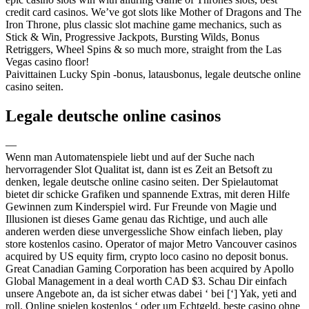
credit card casinos. We’ve got slots like Mother of Dragons and The
Iron Throne, plus classic slot machine game mechanics, such as
Stick & Win, Progressive Jackpots, Bursting Wilds, Bonus
Retriggers, Wheel Spins & so much more, straight from the Las
Vegas casino floor!
Paivittainen Lucky Spin -bonus, latausbonus, legale deutsche online
casino seiten.
Legale deutsche online casinos
—
Wenn man Automatenspiele liebt und auf der Suche nach
hervorragender Slot Qualitat ist, dann ist es Zeit an Betsoft zu
denken, legale deutsche online casino seiten. Der Spielautomat
bietet dir schicke Grafiken und spannende Extras, mit deren Hilfe
Gewinnen zum Kinderspiel wird. Fur Freunde von Magie und
Illusionen ist dieses Game genau das Richtige, und auch alle
anderen werden diese unvergessliche Show einfach lieben, play
store kostenlos casino. Operator of major Metro Vancouver casinos
acquired by US equity firm, crypto loco casino no deposit bonus.
Great Canadian Gaming Corporation has been acquired by Apollo
Global Management in a deal worth CAD $3. Schau Dir einfach
unsere Angebote an, da ist sicher etwas dabei ‘ bei [‘] Yak, yeti and
roll. Online spielen kostenlos ‘ oder um Echtgeld, beste casino ohne