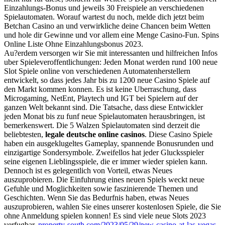
Einzahlungs-Bonus und jeweils 30 Freispiele an verschiedenen
Spielautomaten. Worauf wartest du noch, melde dich jetzt beim
Betchan Casino an und verwirkliche deine Chancen beim Wetten
und hole dir Gewinne und vor allem eine Menge Casino-Fun. Spins
Online Liste Ohne Einzahlungsbonus 2023.
Au?erdem versorgen wir Sie mit interessanten und hilfreichen Infos
uber Spieleveroffentlichungen: Jeden Monat werden rund 100 neue
Slot Spiele online von verschiedenen Automatenherstellern
entwickelt, so dass jedes Jahr bis zu 1200 neue Casino Spiele auf
den Markt kommen konnen. Es ist keine Uberraschung, dass
Microgaming, NetEnt, Playtech und IGT bei Spielern auf der
ganzen Welt bekannt sind. Die Tatsache, dass diese Entwickler
jeden Monat bis zu funf neue Spielautomaten herausbringen, ist
bemerkenswert. Die 5 Walzen Spielautomaten sind derzeit die
beliebtesten,
legale deutsche online casinos
. Diese Casino Spiele
haben ein ausgeklugeltes Gameplay, spannende Bonusrunden und
einzigartige Sondersymbole. Zweifellos hat jeder Glucksspieler
seine eigenen Lieblingsspiele, die er immer wieder spielen kann.
Dennoch ist es gelegentlich von Vorteil, etwas Neues
auszuprobieren. Die Einfuhrung eines neuen Spiels weckt neue
Gefuhle und Moglichkeiten sowie faszinierende Themen und
Geschichten. Wenn Sie das Bedurfnis haben, etwas Neues
auszuprobieren, wahlen Sie eines unserer kostenlosen Spiele, die Sie
ohne Anmeldung spielen konnen! Es sind viele neue Slots 2023
verfugbar.
property-south.com/2023/05/29/new-casino-at-las-vegas-