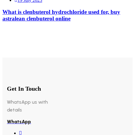
19 July 2023
What is clenbuterol hydrochloride used for, buy
astralean clenbuterol online
Get In Touch
WhatsApp us with
details
WhatsApp