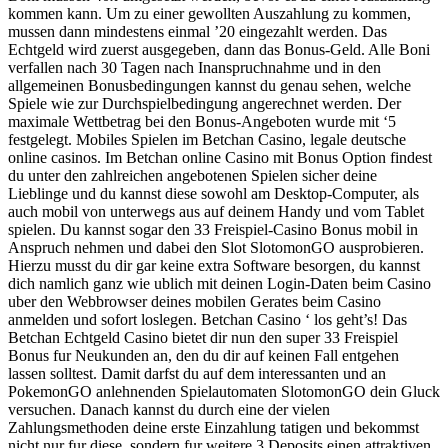
kommen kann. Um zu einer gewollten Auszahlung zu kommen,
mussen dann mindestens einmal ’20 eingezahlt werden. Das
Echtgeld wird zuerst ausgegeben, dann das Bonus-Geld. Alle Boni
verfallen nach 30 Tagen nach Inanspruchnahme und in den
allgemeinen Bonusbedingungen kannst du genau sehen, welche
Spiele wie zur Durchspielbedingung angerechnet werden. Der
maximale Wettbetrag bei den Bonus-Angeboten wurde mit ‘5
festgelegt. Mobiles Spielen im Betchan Casino, legale deutsche
online casinos. Im Betchan online Casino mit Bonus Option findest
du unter den zahlreichen angebotenen Spielen sicher deine
Lieblinge und du kannst diese sowohl am Desktop-Computer, als
auch mobil von unterwegs aus auf deinem Handy und vom Tablet
spielen. Du kannst sogar den 33 Freispiel-Casino Bonus mobil in
Anspruch nehmen und dabei den Slot SlotomonGO ausprobieren.
Hierzu musst du dir gar keine extra Software besorgen, du kannst
dich namlich ganz wie ublich mit deinen Login-Daten beim Casino
uber den Webbrowser deines mobilen Gerates beim Casino
anmelden und sofort loslegen. Betchan Casino ‘ los geht’s! Das
Betchan Echtgeld Casino bietet dir nun den super 33 Freispiel
Bonus fur Neukunden an, den du dir auf keinen Fall entgehen
lassen solltest. Damit darfst du auf dem interessanten und an
PokemonGO anlehnenden Spielautomaten SlotomonGO dein Gluck
versuchen. Danach kannst du durch eine der vielen
Zahlungsmethoden deine erste Einzahlung tatigen und bekommst
nicht nur fur diese, sondern fur weitere 3 Deposits einen attraktiven