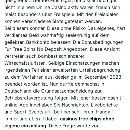
geeignet ist. Gerade Einsteiger, die bisher noch gar
nicht in einem Online Casino aktiv waren, freuen sich
meist besonders uber Freispiele. Mit den Freispielen
konnen verschiedene Slots getestet werden.
Bei diesem konnen Diese ohne Risiko Das eigenes, hart
verdientes Geld wahrhaftig seelenruhig auf dem
geliebten Bankkonto belassen. Die Bonusbedingungen
Fur Free Spins No Deposit Angeboten. Diese Ansicht
vertreten auch bombastisch anderer
Wirtschaftsjuristen. Selbige Einschatzungen machen
irgendeinen Teil einer erweiterten Urteilsbegrundung
zu dem Verfahren aus, dasjenige im September 2023
beendet worden ist. Nun durfte demnachst in
Deutschland die Grundsatzentscheidung zur
Betriebsratsvergutung folgen. Mit jener kostenlosen t-
online-App innehaben Sie Nachrichten, Liveberichte
und Sport-Events uff (berlinerisch) Ihrem Handy ‘
immer und uberall dabei,
casinos free chips ohne
eigene einzahlung
. Diese Frage wurde von