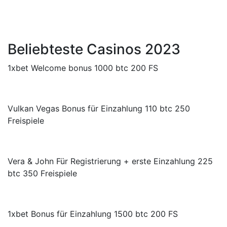
Beliebteste Casinos 2023
1xbet Welcome bonus 1000 btc 200 FS
Vulkan Vegas Bonus für Einzahlung 110 btc 250
Freispiele
Vera & John Für Registrierung + erste Einzahlung 225
btc 350 Freispiele
1xbet Bonus für Einzahlung 1500 btc 200 FS