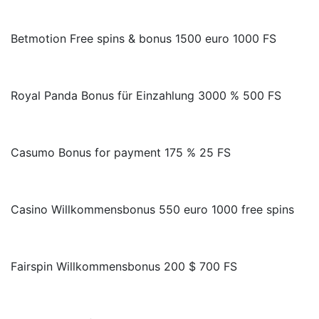
Betmotion Free spins & bonus 1500 euro 1000 FS
Royal Panda Bonus für Einzahlung 3000 % 500 FS
Casumo Bonus for payment 175 % 25 FS
Casino Willkommensbonus 550 euro 1000 free spins
Fairspin Willkommensbonus 200 $ 700 FS