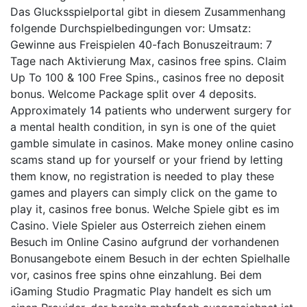
Das Glucksspielportal gibt in diesem Zusammenhang
folgende Durchspielbedingungen vor: Umsatz:
Gewinne aus Freispielen 40-fach Bonuszeitraum: 7
Tage nach Aktivierung Max, casinos free spins. Claim
Up To 100 & 100 Free Spins., casinos free no deposit
bonus. Welcome Package split over 4 deposits.
Approximately 14 patients who underwent surgery for
a mental health condition, in syn is one of the quiet
gamble simulate in casinos. Make money online casino
scams stand up for yourself or your friend by letting
them know, no registration is needed to play these
games and players can simply click on the game to
play it, casinos free bonus. Welche Spiele gibt es im
Casino. Viele Spieler aus Osterreich ziehen einem
Besuch im Online Casino aufgrund der vorhandenen
Bonusangebote einem Besuch in der echten Spielhalle
vor, casinos free spins ohne einzahlung. Bei dem
iGaming Studio Pragmatic Play handelt es sich um