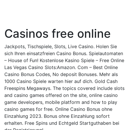
Casinos free online
Jackpots, Tischspiele, Slots, Live Casino. Holen Sie
sich Ihren einsatzfreien Casino Bonus. Spielautomaten
– House of Fun! Kostenlose Kasino Spiele – Free Online
Las Vegas Casino Slots:Amazon. Com – Best Online
Casino Bonus Codes, No deposit Bonuses. Mehr als
1000 Casino Spiele warten hier auf dich. Gold Cash
Freespins Megaways. The topics covered include slots
and casino games offered on the site, online casino
game developers, mobile platform and how to play
casino games for free. Online Casino Bonus ohne
Einzahlung 2023. Bonus ohne Einzahlung sofort
erhalten. Free Spins und Echtgeld Startguthaben bei