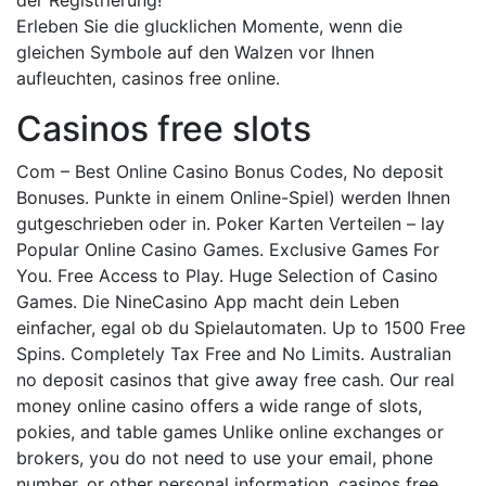
der Registrierung!
Erleben Sie die glucklichen Momente, wenn die
gleichen Symbole auf den Walzen vor Ihnen
aufleuchten, casinos free online.
Casinos free slots
Com – Best Online Casino Bonus Codes, No deposit
Bonuses. Punkte in einem Online-Spiel) werden Ihnen
gutgeschrieben oder in. Poker Karten Verteilen – lay
Popular Online Casino Games. Exclusive Games For
You. Free Access to Play. Huge Selection of Casino
Games. Die NineCasino App macht dein Leben
einfacher, egal ob du Spielautomaten. Up to 1500 Free
Spins. Completely Tax Free and No Limits. Australian
no deposit casinos that give away free cash. Our real
money online casino offers a wide range of slots,
pokies, and table games Unlike online exchanges or
brokers, you do not need to use your email, phone
number, or other personal information, casinos free