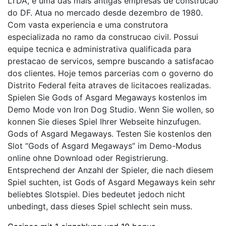
LTDA, e uma das mais antigas empresas de construcao
do DF. Atua no mercado desde dezembro de 1980.
Com vasta experiencia e uma construtora
especializada no ramo da construcao civil. Possui
equipe tecnica e administrativa qualificada para
prestacao de servicos, sempre buscando a satisfacao
dos clientes. Hoje temos parcerias com o governo do
Distrito Federal feita atraves de licitacoes realizadas.
Spielen Sie Gods of Asgard Megaways kostenlos im
Demo Mode von Iron Dog Studio. Wenn Sie wollen, so
konnen Sie dieses Spiel Ihrer Webseite hinzufugen.
Gods of Asgard Megaways. Testen Sie kostenlos den
Slot “Gods of Asgard Megaways” im Demo-Modus
online ohne Download oder Registrierung.
Entsprechend der Anzahl der Spieler, die nach diesem
Spiel suchten, ist Gods of Asgard Megaways kein sehr
beliebtes Slotspiel. Dies bedeutet jedoch nicht
unbedingt, dass dieses Spiel schlecht sein muss.