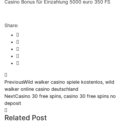
Casino Bonus für Einzahlung 5000 euro 350 FS
Share:
Previous
Wild walker casino spiele kostenlos, wild
walker online casino deutschland
Next
Casino 30 free spins, casino 30 free spins no
deposit
Related Post
Tips