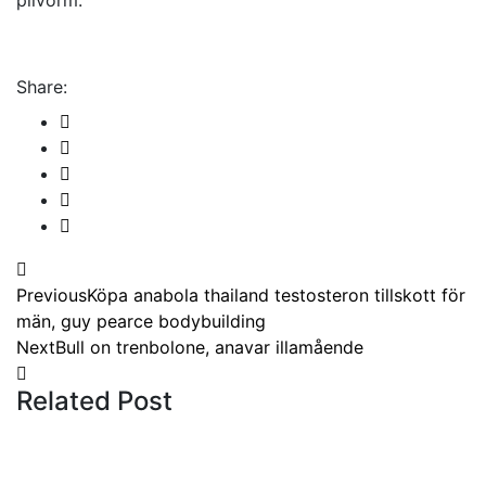
pilvorm.
Share:
Previous
Köpa anabola thailand testosteron tillskott för
män, guy pearce bodybuilding
Next
Bull on trenbolone, anavar illamående
Related Post
Tips
19 July 2023